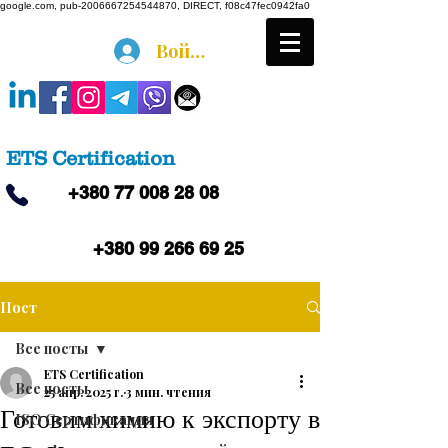
google.com, pub-2006667254544870, DIRECT, f08c47fec0942fa0
Войти
ETS Certification
+380 77 008 28 08
+380 99 266 69 25
Пост
Все посты
ETS Certification
Все посты
25 апр. 2025 г.
3 мин. чтения
Готовим химию к экспорту в
ISO Сертификация