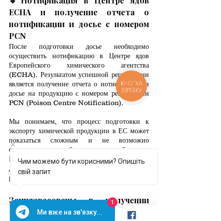
🔹
Нотификация в Центре ядов 
ECHA и получение отчета о 
нотификации и досье с номером 
PCN
После подготовки досье необходимо 
осуществить нотификацию в Центре ядов 
Европейского химического агентства 
(ECHA). Результатом успешной регистрации 
КНОПКА
является получение отчета о нотификации и 
ЗВ'ЯЗКУ
досье на продукцию с номером регистрации 
PCN (Poison Centre Notification).
Мы понимаем, что процесс подготовки к 
экспорту химической продукции в ЕС может 
показаться сложным и не возможно 
определить все особенности в одной статье. 
Именно поэтому мы планируем подготовить 
Чим можемо бути корисними? Опишіть
для вас более детальное видео, которое 
свій запит
раскрывает все тонкости этого процесса.
Заинтересованы в получении 
1
платного доступа для 
Ми вже на зв'язку...