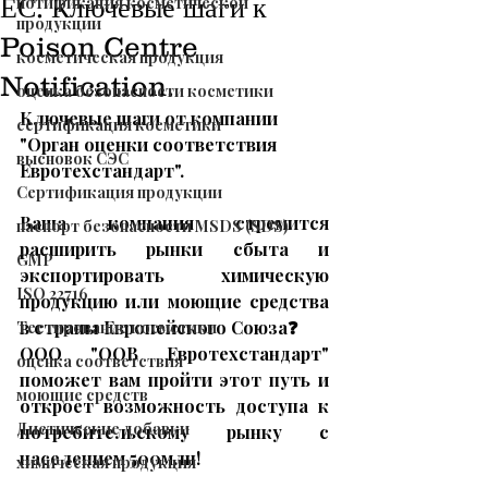
ЕС. Ключевые шаги к
нотификация косметической
продукции
Poison Centre
косметическая продукция
Notification.
оценка безопасности косметики
Ключевые шаги от компании 
сертификация косметики
"Орган оценки соответствия 
высновок СЭС
Евротехстандарт".
Сертификация продукции
Ваша компания стремится 
паспорт безопасности MSDS (SDS)
расширить рынки сбыта и 
GMP
экспортировать химическую 
ISO 22716
продукцию или моющие средства 
в страны Европейского Союза
❓
Тестирование косметики
ООО "ООВ Евротехстандарт" 
оценка соответствия
поможет вам пройти этот путь и 
моющие средств
откроет возможность доступа к 
Диетические добавки
потребительскому рынку с 
населением 500млн!
химическая продукция