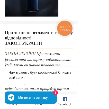
КНОПКА
ЗВ'ЯЗКУ
Про технічні регламенти та оцінку
відповідності
ЗАКОН УКРАЇНИ
ЗАКОН УКРАЇНИ Про технічні
регламенти та оцінку відповідності.
Цей Закон визначає правові та
організаційні засади розроблення,
Чим можемо бути корисними? Опишіть
прийняття та застосування
свій запит
технічних регламентів і
передбачених ними процедур оцінки
1
відповідності, а також здійснення
Ми вже на зв'язку...
добровільної оцінки відповідності.
Phone
Email
Facebook